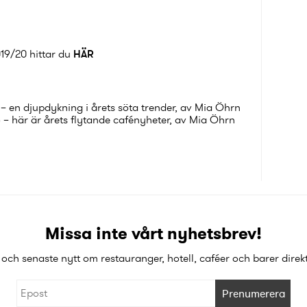
019/20 hittar du
HÄR
 en djupdykning i årets söta trender
, av Mia Öhrn
o – här är årets flytande cafényheter
, av Mia Öhrn
Missa inte vårt nyhetsbrev!
och senaste nytt om restauranger, hotell, caféer och barer direkt 
Prenumerera