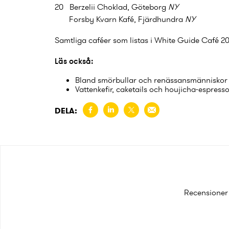
20 Berzelii Choklad, Göteborg
NY
Forsby Kvarn Kafé, Fjärdhundra
NY
Samtliga caféer som listas i White Guide Café 2
Läs också:
Bland smörbullar och renässansmänniskor –
Vattenkefir, caketails och houjicha-espress
DELA:
Recensioner 