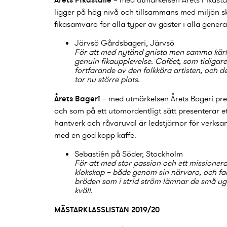
ligger på hög nivå och tillsammans med miljön sk
fikasamvaro för alla typer av gäster i alla genera
Järvsö Gårdsbageri
, Järvsö
För att med nytänd gnista men samma kärle
genuin fikaupplevelse. Caféet, som tidigare 
fortfarande av den folkkära artisten, och
tar nu större plats.
Årets Bageri
– med utmärkelsen Årets Bageri premi
och som på ett utomordentligt sätt presenterar 
hantverk och råvaruval är ledstjärnor för verksa
med en god kopp kaffe.
Sebastién på Söder
, Stockholm
För att med stor passion och ett mission
klokskap – både genom sin närvaro, och fa
bröden som i strid ström lämnar de små ug
kväll.
MÄSTARKLASSLISTAN 2019/20