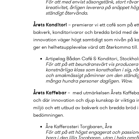
För att med envist säsongstänk, stort råvar
kreativitet, årligen leverera på snäppet hö
ständigt återvända.
Årets Konditori
– premierar vi ett café som på ett
bakverk, konditorivaror och bredda bröd med de
innovation väger högt samtidigt som nivån på kaf
ger en helhetsupplevelse värd att återkomma till.
Artipelag Bådan Café & Konditori
, Stockho
För att på ett beundransvärt vis producera
konstnärliga klass som konsthallen i sig, r
och smakmässigt påminner om den ständigt
många hundra personer dagligen. Wow.
Årets Kaffebar
– med utmärkelsen Årets Kaffebar 
och där innovation och djup kunskap är viktiga i
miljö och ett utbud av bakverk och bredda bröd i
bedömningen.
Åre Kafferosteri Torgbaren
, Åre
För att på ett högst engagerat och passionera
bara i den lilla Torgbaren, utan i hela omr