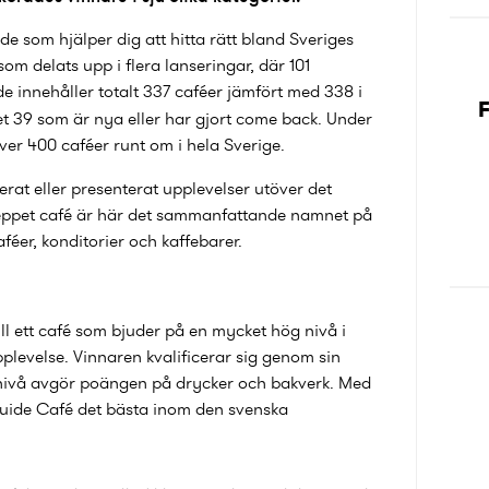
de som hjälper dig att hitta rätt bland Sveriges
som delats upp i flera lanseringar, där 101
de innehåller totalt 337 caféer jämfört med 338 i
F
et 39
som är nya eller har gjort come back. Under
er 400 caféer runt om i hela Sverige.
at eller presenterat upplevelser utöver det
Begreppet café är här det sammanfattande namnet på
féer, konditorier och kaffebarer.
till ett café som bjuder på en mycket hög nivå i
plevelse. Vinnaren kvalificerar sig genom sin
nivå avgör poängen på drycker och bakverk. Med
uide Café det bästa inom den svenska