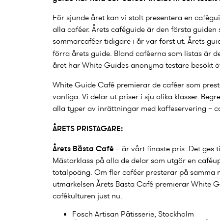
För sjunde året kan vi stolt presentera en cafégui
alla caféer. Årets caféguide är den första guiden 
sommarcaféer tidigare i år var först ut. Årets gui
förra årets guide. Bland caféerna som listas är d
året har White Guides anonyma testare besökt öv
White Guide Café premierar de caféer som prester
vanliga. Vi delar ut priser i sju olika klasser. 
alla typer av inrättningar med kaffeservering – ca
ÅRETS PRISTAGARE:
Årets Bästa Café
– är vårt finaste pris. Det ges 
Mästarklass på alla de delar som utgör en caféup
totalpoäng. Om fler caféer presterar på samma 
utmärkelsen Årets Bästa Café premierar White G
cafékulturen just nu.
Fosch Artisan Pâtisserie
, Stockholm