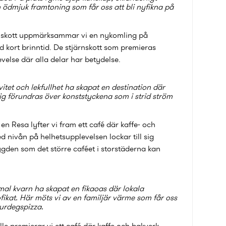
n ödmjuk framtoning som får oss att bli nyfikna på
rnskott uppmärksammar vi en nykomling på
 kort brinntid. De stjärnskott som premieras
else där alla delar har betydelse.
vitet och lekfullhet ha skapat en destination där
drig förundras över konststyckena som i strid ström
en Resa lyfter vi fram ett café där kaffe- och
 nivån på helhetsupplevelsen lockar till sig
ygden som det större caféet i storstäderna kan
mal kvarn ha skapat en fikaoas där lokala
fikat. Här möts vi av en familjär värme som får oss
 surdegspizza.
le premierar vi ett café där kaffe och bakverk