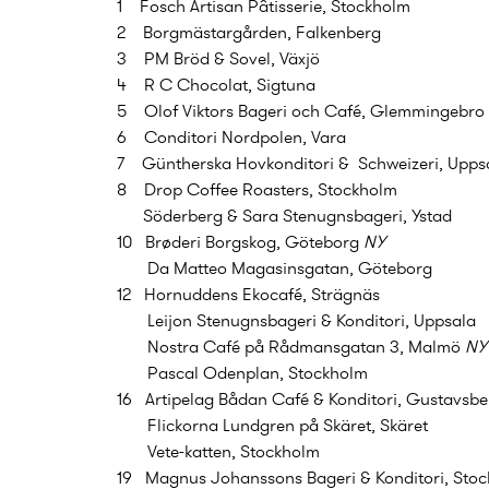
1 Fosch Artisan Pâtisserie, Stockholm
2 Borgmästargården, Falkenberg
3 PM Bröd & Sovel, Växjö
4 R C Chocolat, Sigtuna
5 Olof Viktors Bageri och Café, Glemmingebro
6 Conditori Nordpolen, Vara
7 Güntherska Hovkonditori & Schweizeri, Upps
8 Drop Coffee Roasters, Stockholm
Söderberg & Sara Stenugnsbageri, Ystad
10 Brøderi Borgskog, Göteborg
NY
Da Matteo Magasinsgatan, Göteborg
12 Hornuddens Ekocafé, Strägnäs
Leijon Stenugnsbageri & Konditori, Uppsala
Nostra Café på Rådmansgatan 3, Malmö
NY
Pascal Odenplan, Stockholm
16 Artipelag Bådan Café & Konditori, Gustavsb
Flickorna Lundgren på Skäret, Skäret
Vete-katten, Stockholm
19 Magnus Johanssons Bageri & Konditori, Sto