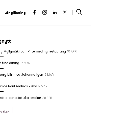
Långläsning
gnytt
 Myllymäki och Pi Le med ny restaurang
10 APR
e fine dining
17 MAR
org blir med Johanna igen
5 MAR
rlige Poul Andrias Ziska
4 MAR
möter panasiatiska smaker
28 FEB
a fler