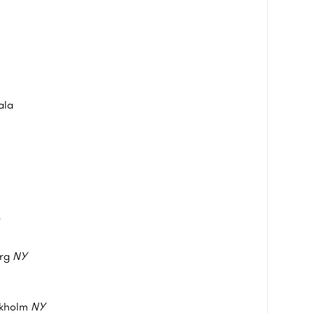
ala
erg
NY
ckholm
NY