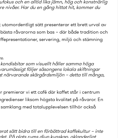
ufokus och en alltid lika jämn, hög och konstnärlig
gre nivåer. Har du en gång hittat hit, kommer du
 utomordentligt sätt presenterar ett brett urval av
 bästa råvarorna som bas – där både tradition och
fepresentationer, servering, miljö och stämning
lm
 kondisbitar som visuellt håller samma höga
åvarumässigt följer säsongens lokala skiftningar
 närvarande skärgårdsmiljön – detta till många,
premierar vi ett café där kaffet står i centrum
ngredienser liksom högsta kvalitet på råvaror. En
 samklang med totalupplevelsen tillhör också
t sätt bidra till en förbättrad kaffekultur – inte
ådet. På plats ryms djup kunskap, oklanderligt