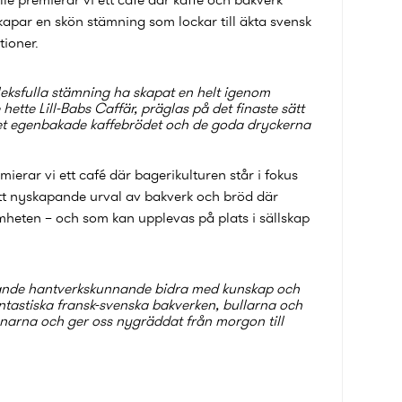
apar en skön stämning som lockar till äkta svensk
tioner.
ksfulla stämning ha skapat en helt igenom
hette Lill-Babs Caffär, präglas på det finaste sätt
 det egenbakade kaffebrödet och de goda dryckerna
erar vi ett café där bagerikulturen står i fokus
ett nyskapande urval av bakverk och bröd där
mheten – och som kan upplevas på plats i sällskap
erande hantverkskunnande bidra med kunskap och
ntastiska fransk-svenska bakverken, bullarna och
narna och ger oss nygräddat från morgon till