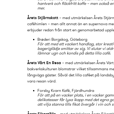
hantverk och fläckfritt kaffe – men också e
mer.
Årets Stjärnskott
– med utmärkelsen Årets Stjä
caféhimlen – men allt annat än en supernova med
erbjuder redan från start en genomarbetad upplev
Brøderi Borgskog
, Göteborg
För att med ett vackert handlag, stor kreati
bageriglädje smittar av sig. Vi slutar vi al
lämnar ugn och kondis på detta lilla café.
Årets Värt En Resa
– med utmärkelsen Årets Värt 
bakverkskulturen blomstrar vilket tillsammans med
långväga gäster. Såväl det lilla caféet på landsb
vara resan värd.
Forsby Kvarn Kafé
, Fjärdhundra
För att på en vacker plats, i en vacker gam
delikatesser får lysa ikapp med det egna go
att vilja stanna tills fikat övergår i vin och
Årets Fikaställe
– med utmärkelsen Årets Fikastäl