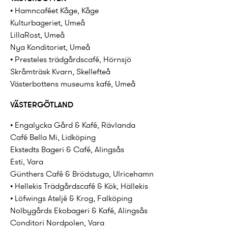
• Hamncaféet Kåge, Kåge
Kulturbageriet, Umeå
LillaRost, Umeå
Nya Konditoriet, Umeå
• Presteles trädgårdscafé, Hörnsjö
Skråmträsk Kvarn, Skellefteå
Västerbottens museums kafé, Umeå
VÄSTERGÖTLAND
• Engalycka Gård & Kafé, Rävlanda
Café Bella Mi, Lidköping
Ekstedts Bageri & Café, Alingsås
Esti, Vara
Günthers Café & Brödstuga, Ulricehamn
• Hellekis Trädgårdscafé & Kök, Hällekis
• Löfwings Ateljé & Krog, Falköping
Nolbygårds Ekobageri & Kafé, Alingsås
Conditori Nordpolen, Vara