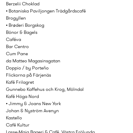
Berzelii Choklad
• Botaniska Paviljongen Trädgårdscafé
Brogyllen
• Brøderi Borgskog
Bönor & Bagels
Caféva
Bar Centro
Cum Pane
da Matteo Magasinsgatan
Doppio / by Porteño
Flickorna på Färjenäs
Kafé Frilagret
Gunnebo Kaffehus och Krog, Mölndal
Kafé Höga Nord
• Jimmy & Joans New York
Johan & Nyström Avenyn
Kastello
Café Kultur
Lasse-Maja Bageri & Café, Västra Frölunda