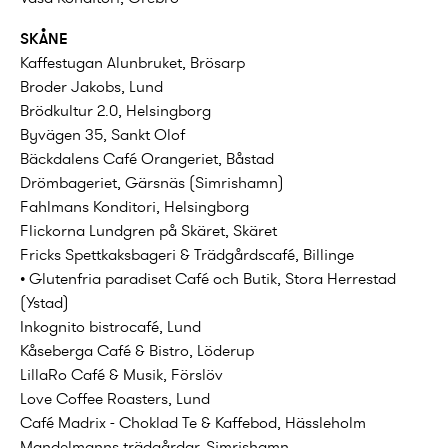
SKÅNE
Kaffestugan Alunbruket, Brösarp
Broder Jakobs, Lund
Brödkultur 2.0, Helsingborg
Byvägen 35, Sankt Olof
Bäckdalens Café Orangeriet, Båstad
Drömbageriet, Gärsnäs (Simrishamn)
Fahlmans Konditori, Helsingborg
Flickorna Lundgren på Skäret, Skäret
Fricks Spettkaksbageri & Trädgårdscafé, Billinge
• Glutenfria paradiset Café och Butik, Stora Herrestad
(Ystad)
Inkognito bistrocafé, Lund
Kåseberga Café & Bistro, Löderup
LillaRo Café & Musik, Förslöv
Love Coffee Roasters, Lund
Café Madrix - Choklad Te & Kaffebod, Hässleholm
Mandelmanns trädgårdar, Simrishamn