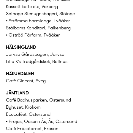
Kassett kaffe etc, Varberg
Solhaga Stenugnsbageri, Slöinge
• Strömma Farmlodge, Tvååker
Stålboms Konditori, Falkenberg
• Öströö Fårfarm, Tvååker
HÄLSINGLAND
Järvsö Gårdsbageri, Järvsö
Lilla K’s Trädgårdskök, Bollnäs
HÄRJEDALEN
Café Cineast, Sveg
JÄMTLAND
Café Badhusparken, Östersund
Byhuset, Krokom
Ecocaféet, Östersund
• Fröjas, Oasen i Ås, Ås, Östersund
Café Frösötornet, Frösön