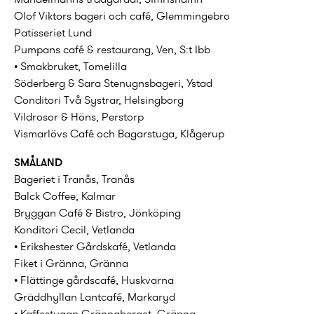
Olof Viktors bageri och café, Glemmingebro
Patisseriet Lund
Pumpans café & restaurang, Ven, S:t Ibb
• Smakbruket, Tomelilla
Söderberg & Sara Stenugnsbageri, Ystad
Conditori Två Systrar, Helsingborg
Vildrosor & Höns, Perstorp
Vismarlövs Café och Bagarstuga, Klågerup
SMÅLAND
Bageriet i Tranås, Tranås
Balck Coffee, Kalmar
Bryggan Café & Bistro, Jönköping
Konditori Cecil, Vetlanda
• Erikshester Gårdskafé, Vetlanda
Fiket i Gränna, Gränna
• Flättinge gårdscafé, Huskvarna
Gräddhyllan Lantcafé, Markaryd
• Kaffestugan Grännaberget, Gränna