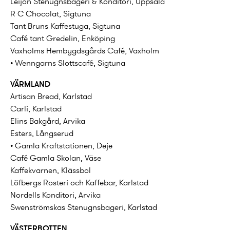
Leijon Stenugnsbageri & Konditori, Uppsala
R C Chocolat, Sigtuna
Tant Bruns Kaffestuga, Sigtuna
Café tant Gredelin, Enköping
Vaxholms Hembygdsgårds Café, Vaxholm
• Wenngarns Slottscafé, Sigtuna
VÄRMLAND
Artisan Bread, Karlstad
Carli, Karlstad
Elins Bakgård, Arvika
Esters, Långserud
• Gamla Kraftstationen, Deje
Café Gamla Skolan, Väse
Kaffekvarnen, Klässbol
Löfbergs Rosteri och Kaffebar, Karlstad
Nordells Konditori, Arvika
Swenströmskas Stenugnsbageri, Karlstad
VÄSTERBOTTEN