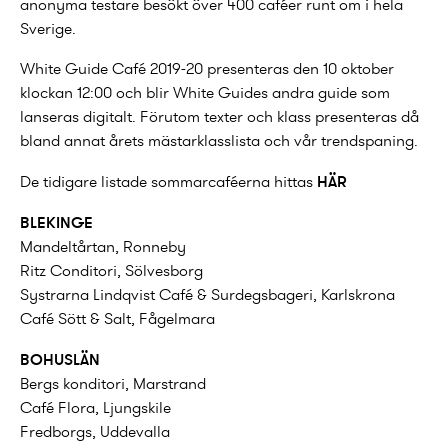
anonyma testare besökt över 400 caféer runt om i hela
Sverige.
White Guide Café 2019-20 presenteras den 10 oktober
klockan 12:00 och blir White Guides andra guide som
lanseras digitalt. Förutom texter och klass presenteras då
bland annat årets mästarklasslista och vår trendspaning.
De tidigare listade sommarcaféerna hittas
HÄR
BLEKINGE
Mandeltårtan, Ronneby
Ritz Conditori, Sölvesborg
Systrarna Lindqvist Café & Surdegsbageri, Karlskrona
Café Sött & Salt, Fågelmara
BOHUSLÄN
Bergs konditori, Marstrand
Café Flora, Ljungskile
Fredborgs, Uddevalla