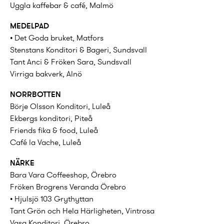
Uggla kaffebar & café, Malmö
MEDELPAD
• Det Goda bruket, Matfors
Stenstans Konditori & Bageri, Sundsvall
Tant Anci & Fröken Sara, Sundsvall
Virriga bakverk, Alnö
NORRBOTTEN
Börje Olsson Konditori, Luleå
Ekbergs konditori, Piteå
Friends fika & food, Luleå
Café la Vache, Luleå
NÄRKE
Bara Vara Coffeeshop, Örebro
Fröken Brogrens Veranda Örebro
• Hjulsjö 103 Grythyttan
Tant Grön och Hela Härligheten, Vintrosa
Vasa Konditori, Örebro