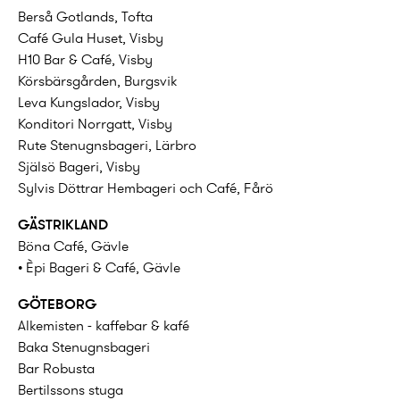
Berså Gotlands, Tofta
Café Gula Huset, Visby
H10 Bar & Café, Visby
Körsbärsgården, Burgsvik
Leva Kungslador, Visby
Konditori Norrgatt, Visby
Rute Stenugnsbageri, Lärbro
Själsö Bageri, Visby
Sylvis Döttrar Hembageri och Café, Fårö
GÄSTRIKLAND
Böna Café, Gävle
• Èpi Bageri & Café, Gävle
GÖTEBORG
Alkemisten - kaffebar & kafé
Baka Stenugnsbageri
Bar Robusta
Bertilssons stuga