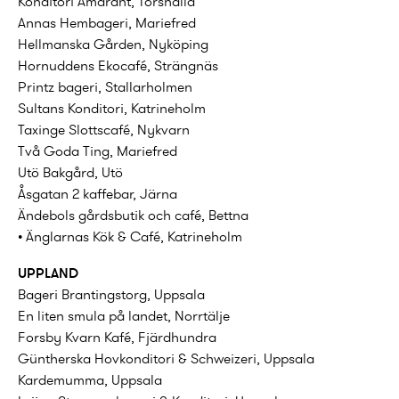
Konditori Amarant, Torshälla
Annas Hembageri, Mariefred
Hellmanska Gården, Nyköping
Hornuddens Ekocafé, Strängnäs
Printz bageri, Stallarholmen
Sultans Konditori, Katrineholm
Taxinge Slottscafé, Nykvarn
Två Goda Ting, Mariefred
Utö Bakgård, Utö
Åsgatan 2 kaffebar, Järna
Ändebols gårdsbutik och café, Bettna
• Änglarnas Kök & Café, Katrineholm
UPPLAND
Bageri Brantingstorg, Uppsala
En liten smula på landet, Norrtälje
Forsby Kvarn Kafé, Fjärdhundra
Güntherska Hovkonditori & Schweizeri, Uppsala
Kardemumma, Uppsala