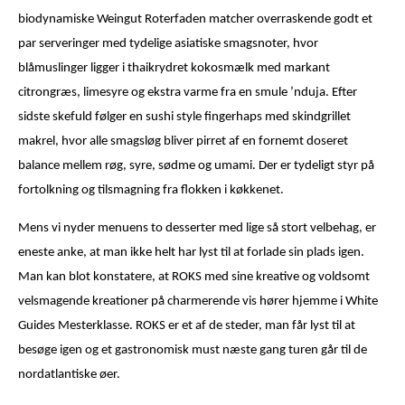
biodynamiske Weingut Roterfaden matcher overraskende godt et
par serveringer med tydelige asiatiske smagsnoter, hvor
blåmuslinger ligger i thaikrydret kokosmælk med markant
citrongræs, limesyre og ekstra varme fra en smule ’nduja. Efter
sidste skefuld følger en sushi style fingerhaps med skindgrillet
makrel, hvor alle smagsløg bliver pirret af en fornemt doseret
balance mellem røg, syre, sødme og umami. Der er tydeligt styr på
fortolkning og tilsmagning fra flokken i køkkenet.
Mens vi nyder menuens to desserter med lige så stort velbehag, er
eneste anke, at man ikke helt har lyst til at forlade sin plads igen.
Man kan blot konstatere, at ROKS med sine kreative og voldsomt
velsmagende kreationer på charmerende vis hører hjemme i White
Guides Mesterklasse. ROKS er et af de steder, man får lyst til at
besøge igen og et gastronomisk must næste gang turen går til de
nordatlantiske øer.