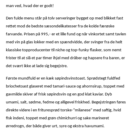
man ved, hvad der er godt!
Den fulde menu står på tolv serveringer bygget op med blikket fast
rettet mod de bedste sæsondelikatesser fra de kolde færøske
farvande. Prisen på 995,- er et lille fund og når vinkortet samt tavlen
med vin på glas lokker med en spændvidde, der svinger fra de helt
klassiske topproducenter til niche og top-funky flasker, som nemt
frister til at slå et par timer ihjel med dråber og hapsere fra baren, er
det svært ikke at lade sig begejstre.
Første mundfuld er en kæk søpindsvinstoast. Sprødstegt fuldfed
briochetoast glaseret med tamari-sauce og ahornsirup, toppet med
gavmilde skiver af frisk søpindsvin og en god klat kaviar. Dyb
umami, salt, sødme, fedme og alligevel friskhed. Begejstringen føres
direkte videre i en frituresprød torske-“milanese” med saftig, hvid
fisk indeni, toppet med grøn chimichurri og sake marineret
ørredrogn, der både giver urt, syre og ekstra havumami.