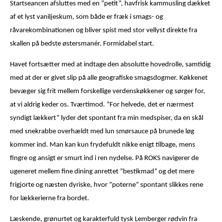
Startseancen afsluttes med en ”petit”, havfrisk kammusling dækket
af et lyst vaniljeskum, som både er fræk i smags- og
råvarekombinationen og bliver spist med stor vellyst direkte fra
skallen på bedste østersmanér. Formidabel start.
Havet fortsætter med at indtage den absolutte hovedrolle, samtidig
med at der er givet slip på alle geografiske smagsdogmer. Køkkenet
bevæger sig frit mellem forskellige verdenskøkkener og sørger for,
at vi aldrig keder os. Tværtimod. “For helvede, det er nærmest
syndigt lækkert” lyder det spontant fra min medspiser, da en skål
med snekrabbe overhældt med lun smørsauce på brunede løg
kommer ind. Man kan kun frydefuldt nikke enigt tilbage, mens
fingre og ansigt er smurt ind i ren nydelse. På ROKS navigerer de
ugeneret mellem fine dining anrettet ”bestikmad” og det mere
frigjorte og næsten dyriske, hvor ”poterne” spontant slikkes rene
for lækkerierne fra bordet.
Læskende, grønurtet og karakterfuld tysk Lemberger rødvin fra