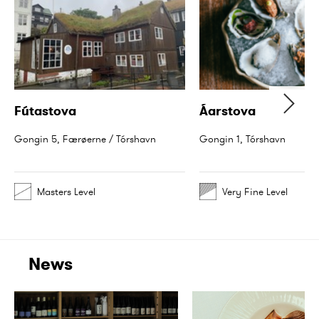
Fútastova
Áarstova
Gongin 5, Færøerne / Tórshavn
Gongin 1, Tórshavn
Masters Level
Very Fine Level
News