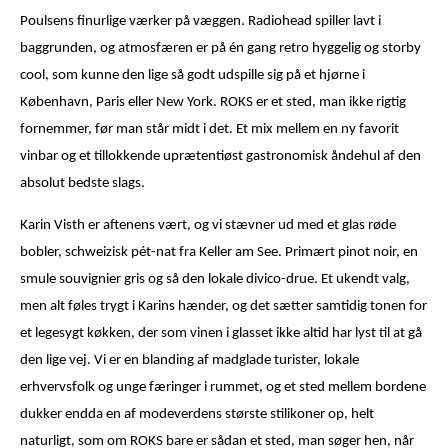
Poulsens finurlige værker på væggen. Radiohead spiller lavt i
baggrunden, og atmosfæren er på én gang retro hyggelig og storby
cool, som kunne den lige så godt udspille sig på et hjørne i
København, Paris eller New York. ROKS er et sted, man ikke rigtig
fornemmer, før man står midt i det. Et mix mellem en ny favorit
vinbar og et tillokkende uprætentiøst gastronomisk åndehul af den
absolut bedste slags.
Karin Visth er aftenens vært, og vi stævner ud med et glas røde
bobler, schweizisk pét-nat fra Keller am See. Primært pinot noir, en
smule souvignier gris og så den lokale divico-drue. Et ukendt valg,
men alt føles trygt i Karins hænder, og det sætter samtidig tonen for
et legesygt køkken, der som vinen i glasset ikke altid har lyst til at gå
den lige vej. Vi er en blanding af madglade turister, lokale
erhvervsfolk og unge færinger i rummet, og et sted mellem bordene
dukker endda en af modeverdens største stilikoner op, helt
naturligt, som om ROKS bare er sådan et sted, man søger hen, når