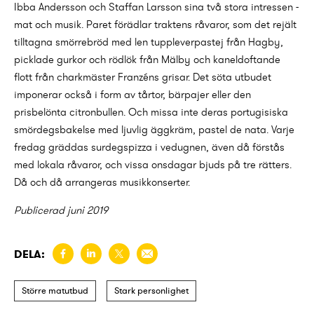
Ibba Andersson och Staffan Larsson sina två stora intressen -
mat och musik. Paret förädlar traktens råvaror, som det rejält
tilltagna smörrebröd med len tuppleverpastej från Hagby,
picklade gurkor och rödlök från Mälby och kaneldoftande
flott från charkmäster Franzéns grisar. Det söta utbudet
imponerar också i form av tårtor, bärpajer eller den
prisbelönta citronbullen. Och missa inte deras portugisiska
smördegsbakelse med ljuvlig äggkräm, pastel de nata. Varje
fredag gräddas surdegspizza i vedugnen, även då förstås
med lokala råvaror, och vissa onsdagar bjuds på tre rätters.
Då och då arrangeras musikkonserter.
Publicerad juni 2019
DELA:
Större matutbud
Stark personlighet