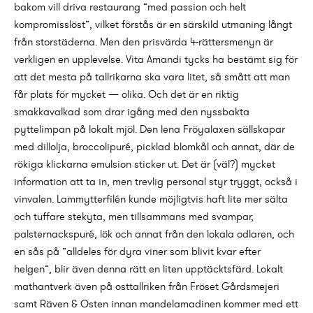
bakom vill driva restaurang ”med passion och helt
kompromisslöst”, vilket förstås är en särskild utmaning långt
från storstäderna. Men den prisvärda 4-rättersmenyn är
verkligen en upplevelse. Vita Amandi tycks ha bestämt sig för
att det mesta på tallrikarna ska vara litet, så smått att man
får plats för mycket — olika. Och det är en riktig
smakkavalkad som drar igång med den nyssbakta
pyttelimpan på lokalt mjöl. Den lena Fröyalaxen sällskapar
med dillolja, broccolipuré, picklad blomkål och annat, där de
rökiga klickarna emulsion sticker ut. Det är (väl?) mycket
information att ta in, men trevlig personal styr tryggt, också i
vinvalen. Lammytterfilén kunde möjligtvis haft lite mer sälta
och tuffare stekyta, men tillsammans med svampar,
palsternackspuré, lök och annat från den lokala odlaren, och
en sås på ”alldeles för dyra viner som blivit kvar efter
helgen”, blir även denna rätt en liten upptäcktsfärd. Lokalt
mathantverk även på osttallriken från Fröset Gårdsmejeri
samt Räven & Osten innan mandelamadinen kommer med ett