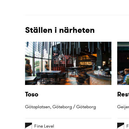
Ställen i närheten
Toso
Res
Götaplatsen, Göteborg / Göteborg
Geije
Fine Level
F