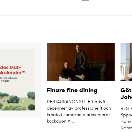
Finare fine dining
Göt
Joh
RESTAURANGNYTT: Efter två 
decennier av professionellt och 
REST
kreativt samarbete presenterar 
öppna
kockduon A...
Hamng
Namne