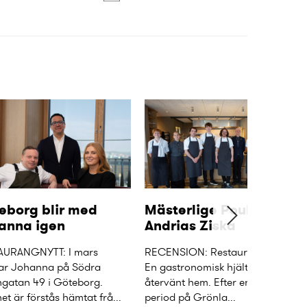
eborg blir med 
Mästerlige Poul 
anna igen
Andrias Ziska
AURANGNYTT: I mars 
RECENSION: Restaurang PAZ. 
r Johanna på Södra 
En gastronomisk hjälte har 
atan 49 i Göteborg. 
återvänt hem. Efter en längre 
t är förstås hämtat frå...
period på Grönla...