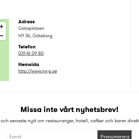
Adress
Götaplatsen
411 36
,
Göteborg
Telefon
031-16 09 80
Hemsida
http://www.mr-p.se
Missa inte vårt nyhetsbrev!
och senaste nytt om restauranger, hotell, caféer och barer direkt 
Prenumerera