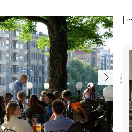
Fe
ANNONS