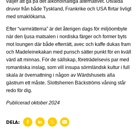
väljer att gå på det alkoholhaltiga alternativet. Utvalda
druvor från både Tyskland, Frankrike och USA flirtar livligt
med smaklökarna.
Efter “varmrätterna” är det återigen dags för miljöombyte
när den ljusa matsalen i nordiska färger och former byts
mot loungen där både efterrätt, avec och kaffe dukas fram
och Madeleinekakan med punsch sätter punkt för en kväll
värd att minnas. För de sällskap, företrädelsevis par med
romantiska inslag, som vill insupa sörmländsk kultur i full
skala är övernattning i någon av Wärdshusets alla
gästrum ett måste. Slottsherren Bäckströms våning står
redo för dig.
Publicerad oktober 2024
DELA: