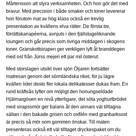
Mårtensson att styra verksamheten. Och hon gör det med
bravur.
Med precision i både smaker och toner levererar
hon förutom mat av hög klass också en trevlig
presentation av kvällens elva rätter. De första tre,
förrättskanapéerna, avnjuts i den fjällstugeliknande
loungen och går precis som övriga middagen i skogens
toner. Granskottsirapen ger verkligen lyft åt branddegen
med ost från Jürss mejeri ett par mil österut.
Med storslagen utsikt över sjön Öljaren fortsätter
matresan genom det sörmländska riket, för ju lägre
kvällen lider desto fler lokala delikatesser dukas fram. En
rund kräftsås lyfter om möjligt den honungseldade
Hjälmargösen en nivå ytterligare, det söta yoghurtbrödet
med sirapssmör ger balans åt den annars väl tilltagna
sältan i den bakade grisen och oxfilén med granbarksost
är precis så mör som gommen önskar.
Till maten
presenteras också ett väl tilltaget dryckespaket om du