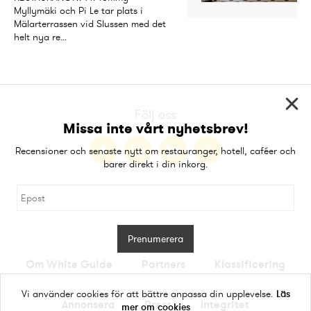
Myllymäki och Pi Le tar plats i 
Mälarterrassen vid Slussen med det 
helt nya re...
Följ oss
Missa inte vårt nyhetsbrev!
Recensioner och senaste nytt om restauranger, hotell, caféer och
barer direkt i din inkorg.
Prenumerera
Om White Guide
Partners
Klassificering
Vi använder cookies för att bättre anpassa din upplevelse.
Läs
Annonsera
Press
Integritet
mer om cookies