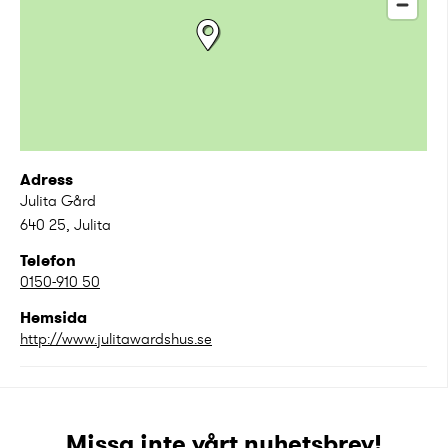
Adress
Julita Gård
640 25
,
Julita
Telefon
0150-910 50
Hemsida
http://www.julitawardshus.se
Missa inte vårt nyhetsbrev!