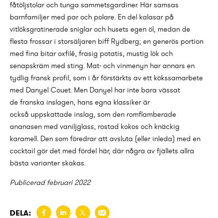
fåtöljstolar och tunga sammetsgardiner. Här samsas
barnfamiljer med par och polare. En del kalasar på
vitlöksgratinerade sniglar och husets egen öl, medan de
flesta frossar i storsäljaren biff Rydberg; en generös portion
med fina bitar oxfilé, frasig potatis, mustig lök och
senapskräm med sting. Mat- och vinmenyn har annars en
tydlig fransk profil, som i år förstärkts av ett kökssamarbete
med Danyel Couet. Men Danyel har inte bara vässat
de franska inslagen, hans egna klassiker är
också uppskattade inslag, som den romflamberade
ananasen med vaniljglass, rostad kokos och knäckig
karamell. Den som föredrar att avsluta (eller inleda) med en
cocktail gör det med fördel här, där några av fjällets allra
bästa varianter skakas.
Publicerad februari 2022
DELA: