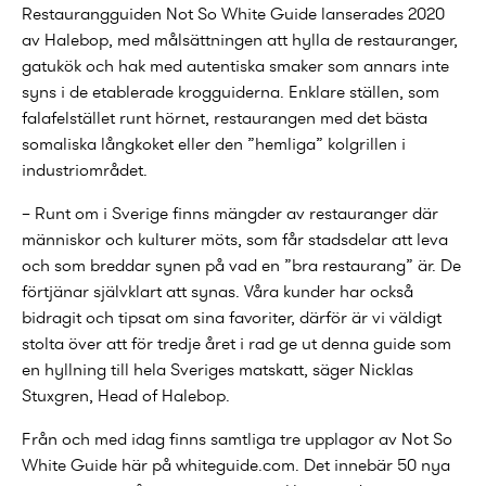
Restaurangguiden Not So White Guide lanserades 2020
av Halebop, med målsättningen att hylla de restauranger,
gatukök och hak med autentiska smaker som annars inte
syns i de etablerade krogguiderna. Enklare ställen, som
falafelstället runt hörnet, restaurangen med det bästa
somaliska långkoket eller den ”hemliga” kolgrillen i
industriområdet.
– Runt om i Sverige finns mängder av restauranger där
människor och kulturer möts, som får stadsdelar att leva
och som breddar synen på vad en ”bra restaurang” är. De
förtjänar självklart att synas. Våra kunder har också
bidragit och tipsat om sina favoriter, därför är vi väldigt
stolta över att för tredje året i rad ge ut denna guide som
en hyllning till hela Sveriges matskatt, säger Nicklas
Stuxgren, Head of Halebop.
Från och med idag finns samtliga tre upplagor av Not So
White Guide här på whiteguide.com. Det innebär 50 nya