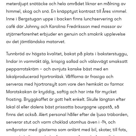
meterdjupt snötäcke och hela området liknar en målning av
himmel, skog och snö. En knäpptyst kontrast till Åres vimmel.
Inne i Bergstugan uppe i backen finns lunchservering och
café där Johnny och Karolina Fredriksson med massor av
stjärnerfarenhet erbjuder en genuin och smakrik upplevelse
av det jämtländska matarvet.
Tunnbröd av högsta kvalitet, bakat på plats i baksterstuggu,
lindar in varmrökt älg, krispig sallad och välavvägt smaksatt
pepparrotskräm – och avnjuts kanske bäst med en
lokalproducerad hjortronläsk. Våfflorna är frasiga och
serveras med hjortronsylt som vore den hemkokt av farmor.
Morotskakan är kryddig, saftig och har inte för mycket
frosting. Bryggkaffet är gott helt enkelt. Skulle längtan efter
lokal öl eller dalens bäst prissatta bourgogne uppstå, så
finns det också. Alert personal håller efter de ljusa träborden,
serverar stut och varm choklad utomhus även i -14, och
småpratar med gästerna som anlänt med bil, skoter, till fots,