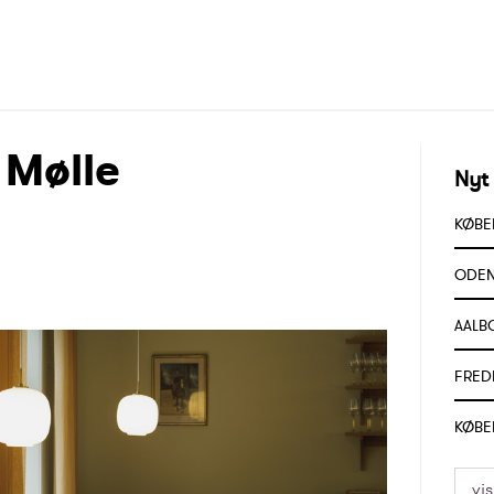
 Mølle
Nyt
KØBEN
ODEN
AALB
FRED
KØBE
vi