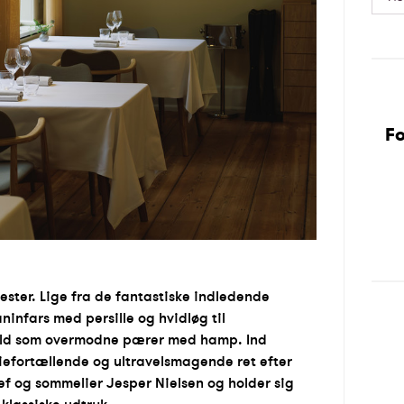
Fo
ster. Lige fra de fantastiske indledende
aninfars med persille og hvidløg til
yld som overmodne pærer med hamp. Ind
riefortællende og ultravelsmagende ret efter
ef og sommelier Jesper Nielsen og holder sig