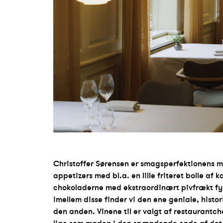
Christoffer Sørensen er smagsperfektionens me
appetizers med bl.a. en lille friteret bolle af k
chokoladerne med ekstraordinært pivfrækt f
imellem disse finder vi den ene geniale, histo
den anden. Vinene til er valgt af restaurantch