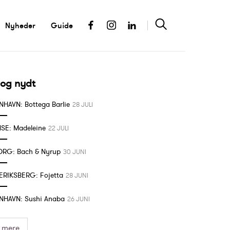
Nyheder
Guide
 og nydt
HAVN: Bottega Barlie
28 JULI
SE: Madeleine
22 JULI
ORG: Bach & Nyrup
30 JUNI
ERIKSBERG: Fojetta
28 JUNI
NHAVN: Sushi Anaba
26 JUNI
s mere