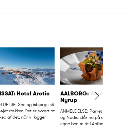
ISSAT: Hotel Arctic
AALBORG: Bach & 
Nyrup
DELSE: Sne og isbjerge så 
 øjet rækker. Det er svært at 
ANMELDELSE: Parret Christian 
ked af det, når vi kigger 
og Nadia står nu på andet år på 
egne ben midt i Aalborg, hvor de 