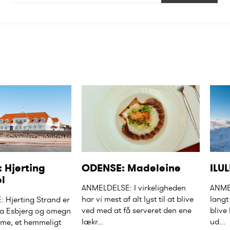
Hjerting 
ODENSE: Madeleine
ILUL
l
ANMELDELSE: I virkeligheden 
ANMEL
har vi mest af alt lyst til at blive 
langt
Hjerting Strand er 
ved med at få serveret den ene 
blive 
fra Esbjerg og omegn 
lækr...
ud...
me, et hemmeligt 