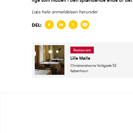
lige som maden i den spændende ende af det k
Læs hele anmeldelsen herunder
DEL:
Restaurant
Lille Mølle
Christianshavns Voldgade 52
København